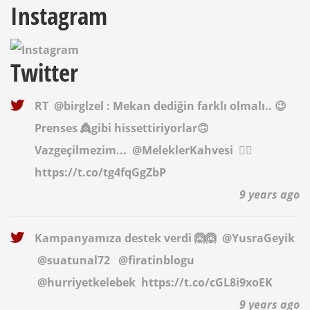
Instagram
Twitter
RT
@birglzel
: Mekan dediğin farklı olmalı.. 😉
Prenses 👸gibi hissettiriyorlar🙃
Vazgeçilmezim...
@MeleklerKahvesi
✌🏻
https://t.co/tg4fqGgZbP
9 years ago
Kampanyamıza destek verdi 🙆🙆
@YusraGeyik
@suatunal72
@firatinblogu
@hurriyetkelebek
https://t.co/cGL8i9xoEK
9 years ago