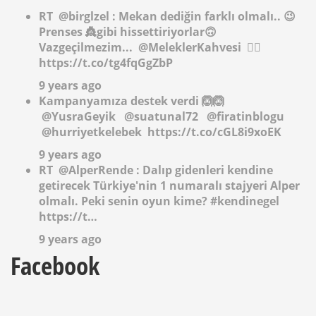
RT
@birglzel
: Mekan dediğin farklı olmalı.. 😉
Prenses 👸gibi hissettiriyorlar🙃
Vazgeçilmezim...
@MeleklerKahvesi
✌🏻
https://t.co/tg4fqGgZbP
9 years ago
Kampanyamıza destek verdi 🙆🙆
@YusraGeyik
@suatunal72
@firatinblogu
@hurriyetkelebek
https://t.co/cGL8i9xoEK
9 years ago
RT
@AlperRende
: Dalıp gidenleri kendine
getirecek Türkiye'nin 1 numaralı stajyeri Alper
olmalı. Peki senin oyun kime? #kendinegel
https://t…
9 years ago
Facebook