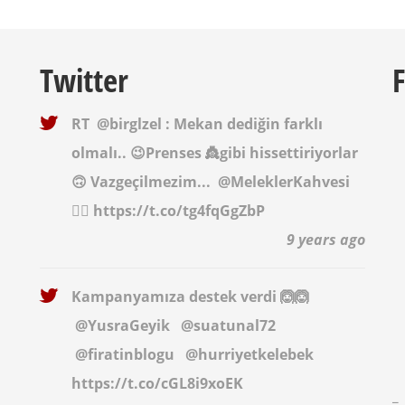
Twitter
RT
@birglzel
: Mekan dediğin farklı
olmalı.. 😉Prenses 👸gibi hissettiriyorlar
🙃 Vazgeçilmezim...
@MeleklerKahvesi
✌🏻 https://t.co/tg4fqGgZbP
9 years ago
Kampanyamıza destek verdi 🙆🙆
@YusraGeyik
@suatunal72
@firatinblogu
@hurriyetkelebek
https://t.co/cGL8i9xoEK
_