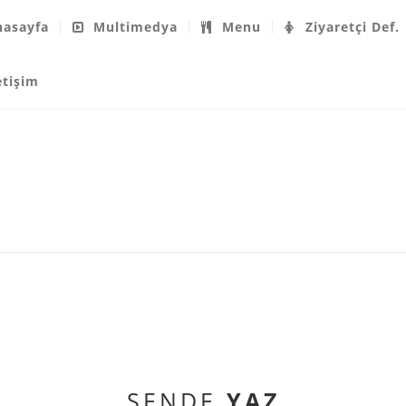
asayfa
Multimedya
Menu
Ziyaretçi Def.
etişim
SENDE
YAZ