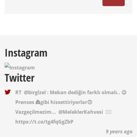
Instagram
Twitter
RT
@birglzel
: Mekan dediğin farklı olmalı.. 😉
Prenses 👸gibi hissettiriyorlar🙃
Vazgeçilmezim...
@MeleklerKahvesi
✌🏻
https://t.co/tg4fqGgZbP
9 years ago