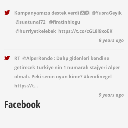
Kampanyamıza destek verdi 🙆🙆
@YusraGeyik
@suatunal72
@firatinblogu
@hurriyetkelebek
https://t.co/cGL8i9xoEK
9 years ago
RT
@AlperRende
: Dalıp gidenleri kendine
getirecek Türkiye'nin 1 numaralı stajyeri Alper
olmalı. Peki senin oyun kime? #kendinegel
https://t…
9 years ago
Facebook