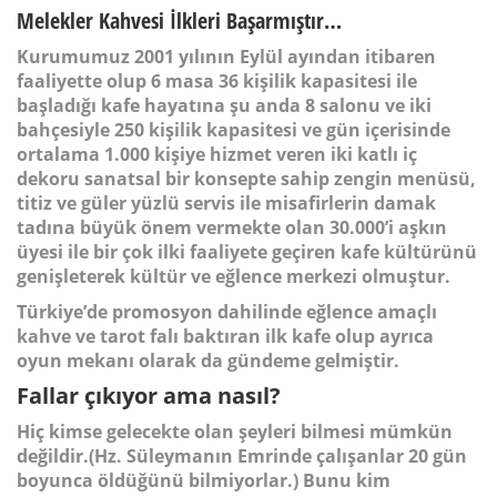
Melekler Kahvesi İlkleri Başarmıştır…
Kurumumuz 2001 yılının Eylül ayından itibaren
faaliyette olup 6 masa 36 kişilik kapasitesi ile
başladığı kafe hayatına şu anda 8 salonu ve iki
bahçesiyle 250 kişilik kapasitesi ve gün içerisinde
ortalama 1.000 kişiye hizmet veren iki katlı iç
dekoru sanatsal bir konsepte sahip zengin menüsü,
titiz ve güler yüzlü servis ile misafirlerin damak
tadına büyük önem vermekte olan 30.000’i aşkın
üyesi ile bir çok ilki faaliyete geçiren kafe kültürünü
genişleterek kültür ve eğlence merkezi olmuştur.
Türkiye’de promosyon dahilinde eğlence amaçlı
kahve ve tarot falı baktıran ilk kafe olup ayrıca
oyun mekanı olarak da gündeme gelmiştir.
Fallar çıkıyor ama nasıl?
Hiç kimse gelecekte olan şeyleri bilmesi mümkün
değildir.(Hz. Süleymanın Emrinde çalışanlar 20 gün
boyunca öldüğünü bilmiyorlar.) Bunu kim