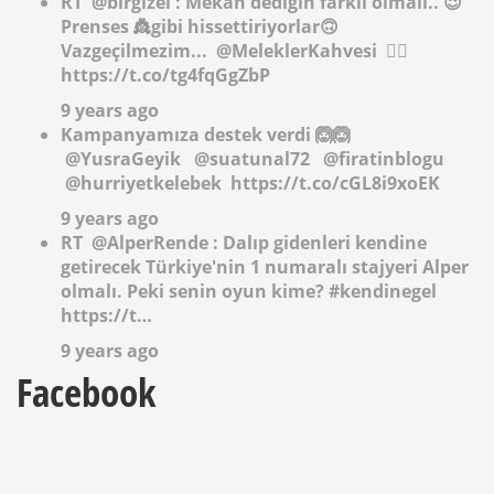
RT
@birglzel
: Mekan dediğin farklı olmalı.. 😉
Prenses 👸gibi hissettiriyorlar🙃
Vazgeçilmezim...
@MeleklerKahvesi
✌🏻
https://t.co/tg4fqGgZbP
9 years ago
Kampanyamıza destek verdi 🙆🙆
@YusraGeyik
@suatunal72
@firatinblogu
@hurriyetkelebek
https://t.co/cGL8i9xoEK
9 years ago
RT
@AlperRende
: Dalıp gidenleri kendine
getirecek Türkiye'nin 1 numaralı stajyeri Alper
olmalı. Peki senin oyun kime? #kendinegel
https://t…
9 years ago
Facebook