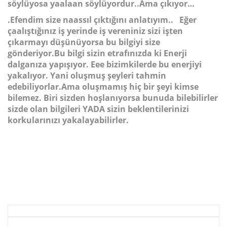
söylüyosa yaalaan söylüyordur..Ama çıkıyor…
.Efendim size naassıl çıktığını anlatıyım.. Eğer
çaalıştığınız iş yerinde iş vereniniz sizi işten
çıkarmayı düşünüyorsa bu bilgiyi size
gönderiyor.Bu bilgi sizin etrafınızda ki Enerji
dalganıza yapışıyor. Eee bizimkilerde bu enerjiyi
yakalıyor. Yani oluşmuş şeyleri tahmin
edebiliyorlar.Ama oluşmamış hiç bir şeyi kimse
bilemez. Biri sizden hoşlanıyorsa bunuda bilebilirler
sizde olan bilgileri YADA sizin beklentilerinizi
korkularınızı yakalayabilirler.