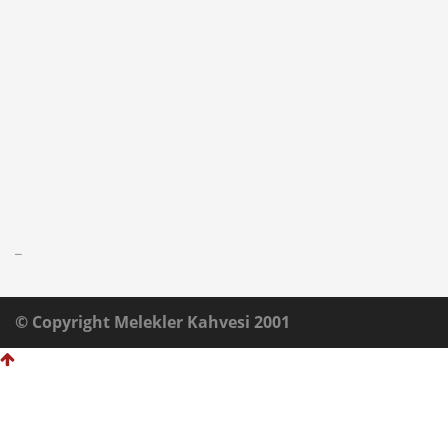
_
© Copyright Melekler Kahvesi 2001