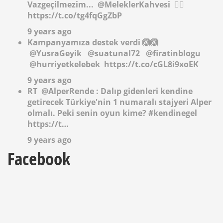
Vazgeçilmezim...
@MeleklerKahvesi
✌🏻
https://t.co/tg4fqGgZbP
9 years ago
Kampanyamıza destek verdi 🙆🙆
@YusraGeyik
@suatunal72
@firatinblogu
@hurriyetkelebek
https://t.co/cGL8i9xoEK
9 years ago
RT
@AlperRende
: Dalıp gidenleri kendine
getirecek Türkiye'nin 1 numaralı stajyeri Alper
olmalı. Peki senin oyun kime? #kendinegel
https://t…
9 years ago
Facebook