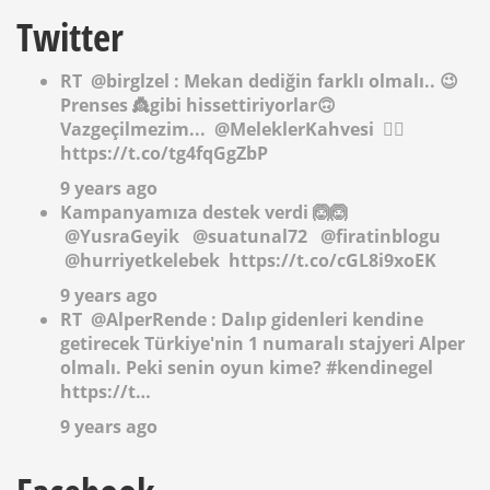
Twitter
RT
@birglzel
: Mekan dediğin farklı olmalı.. 😉
Prenses 👸gibi hissettiriyorlar🙃
Vazgeçilmezim...
@MeleklerKahvesi
✌🏻
https://t.co/tg4fqGgZbP
9 years ago
Kampanyamıza destek verdi 🙆🙆
@YusraGeyik
@suatunal72
@firatinblogu
@hurriyetkelebek
https://t.co/cGL8i9xoEK
9 years ago
RT
@AlperRende
: Dalıp gidenleri kendine
getirecek Türkiye'nin 1 numaralı stajyeri Alper
olmalı. Peki senin oyun kime? #kendinegel
https://t…
9 years ago