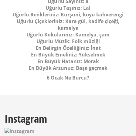
Uğurlu Sayınız:
8
Uğurlu Taşınız:
Lal
Uğurlu Renkleriniz:
Kurşuni, koyu kahverengi
Uğurlu Çiçekleriniz:
Kara gül, kadife çiçeği,
kamelya
Uğurlu Kokularınız:
Kamelya, çam
Uğurlu Müzik:
Folk müziği
En Belirgin Özelliğiniz:
İnat
En Büyük Emeliniz:
Yükselmek
En Büyük Hatanız:
Merak
En Büyük Arzunuz:
Başa geçmek
6 Ocak Ne Burcu?
Instagram