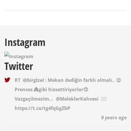
Instagram
Twitter
RT
@birglzel
: Mekan dediğin farklı olmalı.. 😉
Prenses 👸gibi hissettiriyorlar🙃
Vazgeçilmezim...
@MeleklerKahvesi
✌🏻
https://t.co/tg4fqGgZbP
9 years ago