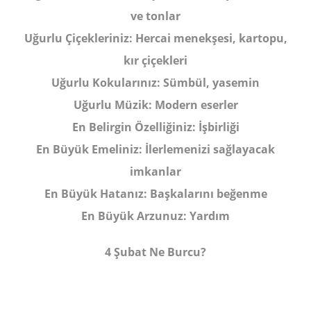
ve tonlar
Uğurlu Çiçekleriniz:
Hercai menekşesi, kartopu,
kır çiçekleri
Uğurlu Kokularınız:
Sümbül, yasemin
Uğurlu Müzik:
Modern eserler
En Belirgin Özelliğiniz:
İşbirliği
En Büyük Emeliniz:
İlerlemenizi sağlayacak
imkanlar
En Büyük Hatanız:
Başkalarını beğenme
En Büyük Arzunuz:
Yardım
4 Şubat Ne Burcu?