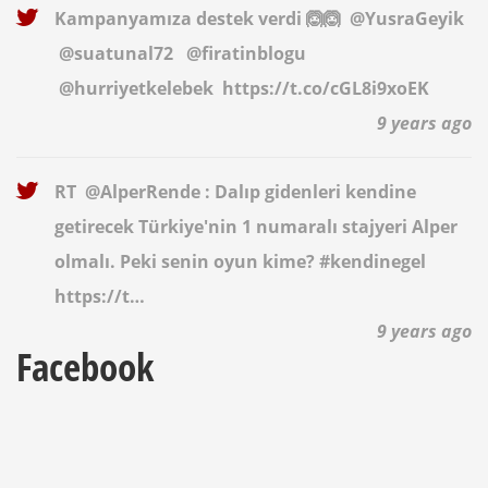
Kampanyamıza destek verdi 🙆🙆
@YusraGeyik
@suatunal72
@firatinblogu
@hurriyetkelebek
https://t.co/cGL8i9xoEK
9 years ago
RT
@AlperRende
: Dalıp gidenleri kendine
getirecek Türkiye'nin 1 numaralı stajyeri Alper
olmalı. Peki senin oyun kime? #kendinegel
https://t…
9 years ago
Facebook