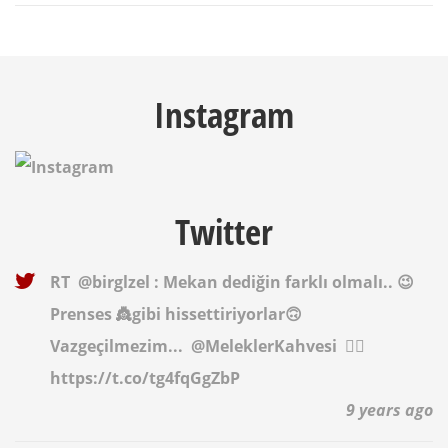
Instagram
Twitter
RT
@birglzel
: Mekan dediğin farklı olmalı.. 😉
Prenses 👸gibi hissettiriyorlar🙃
Vazgeçilmezim...
@MeleklerKahvesi
✌🏻
https://t.co/tg4fqGgZbP
9 years ago