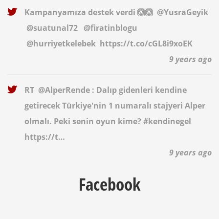
Kampanyamıza destek verdi 🙆🙆
@YusraGeyik
@suatunal72
@firatinblogu
@hurriyetkelebek
https://t.co/cGL8i9xoEK
9 years ago
RT
@AlperRende
: Dalıp gidenleri kendine
getirecek Türkiye'nin 1 numaralı stajyeri Alper
olmalı. Peki senin oyun kime? #kendinegel
https://t…
9 years ago
Facebook