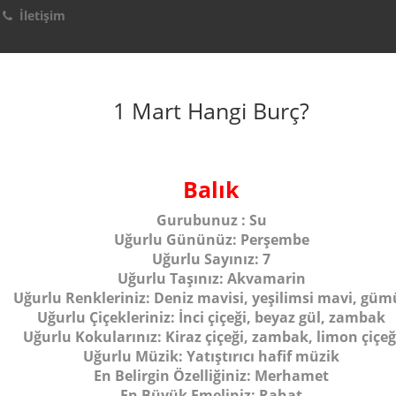
İletişim
1 Mart Hangi Burç?
Balık
Gurubunuz :
Su
Uğurlu Gününüz:
Perşembe
Uğurlu Sayınız:
7
Uğurlu Taşınız:
Akvamarin
Uğurlu Renkleriniz:
Deniz mavisi, yeşilimsi mavi, güm
Uğurlu Çiçekleriniz:
İnci çiçeği, beyaz gül, zambak
Uğurlu Kokularınız:
Kiraz çiçeği, zambak, limon çiçeğ
Uğurlu Müzik:
Yatıştırıcı hafif müzik
En Belirgin Özelliğiniz:
Merhamet
En Büyük Emeliniz:
Rahat