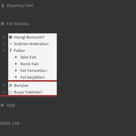
Ziyaretçi Def.
Fal Kutusu
Hangi Burcum?
İndirim Noktaları
Fallar
İsim Falı
Renk Falı
Fal Yorumları
Fal Geyikleri
Burçlar
Ruya Tabirleri
App
Dilek Çek