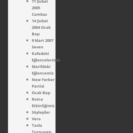
11 Şubat
2005
Cambaz
14 Şubat
2004 Ocak
Başı
9 Mart 2007
Seven
Kafedeki
Eğlencelerimiz
Marifdeki
Eğlencemiz
New Yorker
Partisi
Ocak Başı
Reina
Etkinliğimiz
Söyleşiler
Vera
Tavla
Turnuvası