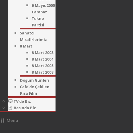
6 Mayıs 2005
Cambaz
Tekne
Partisi
Sanatçı
Misafirlerimiz
8 Mart
8 Mart 2003
8 Mart 2004
8 Mart 2005
8 Mart 2008
Doğum Günleri
Cafe’de Çekilen
Kısa Film
TV’de Biz
Basında Biz
Menu