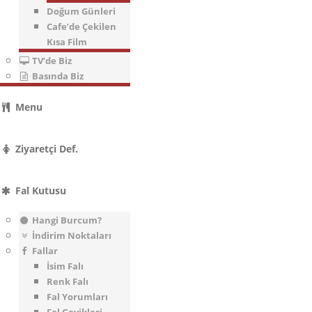
Doğum Günleri
Cafe’de Çekilen
Kısa Film
TV’de Biz
Basında Biz
Menu
Ziyaretçi Def.
Fal Kutusu
Hangi Burcum?
İndirim Noktaları
Fallar
İsim Falı
Renk Falı
Fal Yorumları