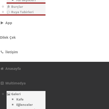
Fal Geyikleri
Burçlar
Ruya Tabirleri
App
Dilek Çek
İletişim
Anasayfa
Multimedya
Galeri
Kafe
Eğlenceler