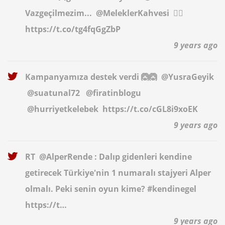
Vazgeçilmezim...
@MeleklerKahvesi
✌🏻
https://t.co/tg4fqGgZbP
9 years ago
Kampanyamıza destek verdi 🙆🙆
@YusraGeyik
@suatunal72
@firatinblogu
@hurriyetkelebek
https://t.co/cGL8i9xoEK
9 years ago
RT
@AlperRende
: Dalıp gidenleri kendine
getirecek Türkiye'nin 1 numaralı stajyeri Alper
olmalı. Peki senin oyun kime? #kendinegel
https://t…
9 years ago