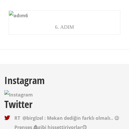
6. ADIM
Instagram
Twitter
RT
@birglzel
: Mekan dediğin farklı olmalı.. 😉
Prenses 👸gibi hissettiriyorlar🙃