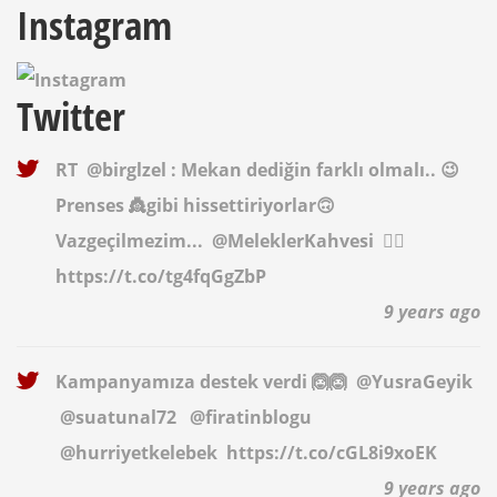
Instagram
Twitter
RT
@birglzel
: Mekan dediğin farklı olmalı.. 😉
Prenses 👸gibi hissettiriyorlar🙃
Vazgeçilmezim...
@MeleklerKahvesi
✌🏻
https://t.co/tg4fqGgZbP
9 years ago
Kampanyamıza destek verdi 🙆🙆
@YusraGeyik
@suatunal72
@firatinblogu
@hurriyetkelebek
https://t.co/cGL8i9xoEK
9 years ago